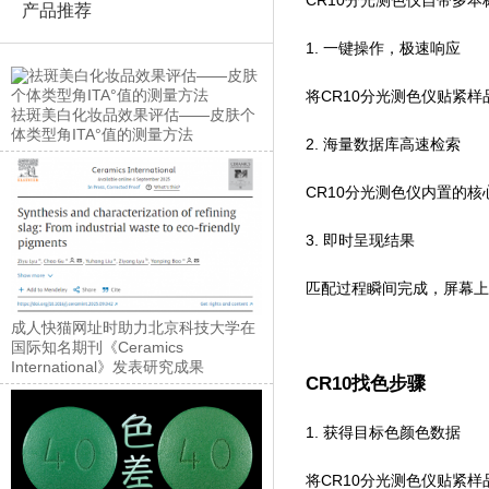
产品推荐
1. 一键操作，极速响应
将CR10分光测色仪贴紧样品测
祛斑美白化妆品效果评估——皮肤个
体类型角ITA°值的测量方法
2. 海量数据库高速检索
CR10分光测色仪内置的核心
3. 即时呈现结果
匹配过程瞬间完成，屏
成人快猫网址时助力北京科技大学在
国际知名期刊《Ceramics
International》发表研究成果
CR10找色步骤
1. 获得目标色颜色数据
将CR10分光测色仪贴紧样品