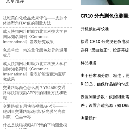
文章推荐
CR10 分光测色仪测
祛斑美白化妆品效果评估——皮肤个
体类型角ITA°值的测量方法
开机预热与校准
成人快猫网址时助力北京科技大学在
国际知名期刊《Ceramics
接通 CR10 分光测色仪电源
International》发表研究成果
选择 “黑白校正”，按
色差单位：精准量化颜色差异的通用
标尺
样品准备
成人快猫网址时助力北京科技大学在
国际知名期刊《Ceramics
International》发表炉渣变废为宝研
由于粉末易分散、粘连
究成果
和凹凸，确保样品能均匀反射
交通路标颜色怎么测？YS4580交通
路标快猫视频APP污的测量方法和教
设置测量参数：依据测量需求
程
差；设置合适光源（如 D
交通路标专用快猫视频APP污——一
键测量交通路标/标线/反光膜的亮度
因数、色品坐标
测量操作
什么是快猫视频APP污的平均测量模