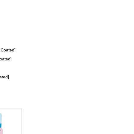
oated]
ated]
ted]