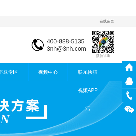
在线留言
400-888-5135
3nh@3nh.com
微信咨询
下载专区
视频中心
联系快猫
视频APP
污