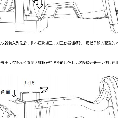
，确认仪器装入到位后，将小压块摆正，对正仪器螺母孔，用扳手锁入配置的M
，扳开夹手，按图示位置装入准备好待测样的比色皿，缓慢松开夹手，使比色皿紧