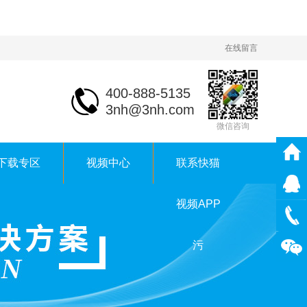
在线留言
400-888-5135
3nh@3nh.com
微信咨询
下载专区
视频中心
联系快猫
视频APP
污