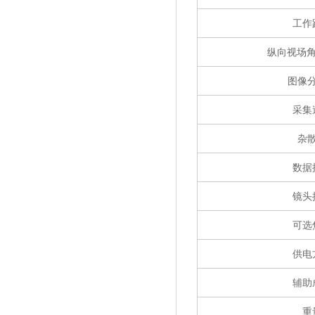
工作
纵向视场角
图像
采集
杂
数据
镜头
可选
供电
辅助
重