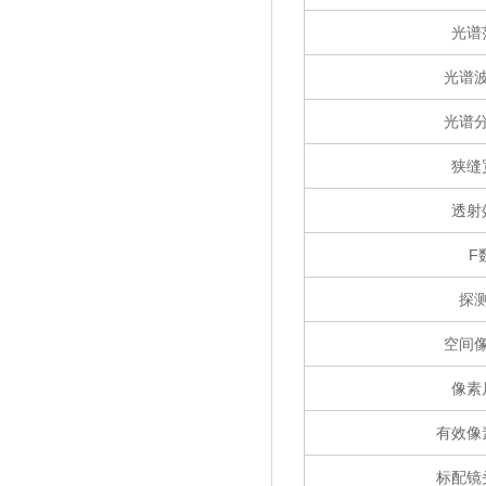
光谱
光谱
光谱
狭缝
透射
F
探
空间
像素
有效像
标配镜