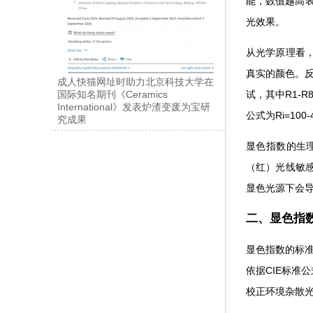
能，数值越高表
光效果。
从光学原理看
真实的颜色
成人快猫网址时助力北京科技大学在
试，其中R1
国际知名期刊《Ceramics
International》发表炉渣变废为宝研
公式为Ri=100-
究成果
显色指数的生理
（红）光线敏感
显色光源下会导致
二、
显色指数的标准
依据CIE标准公
校正环境杂散光