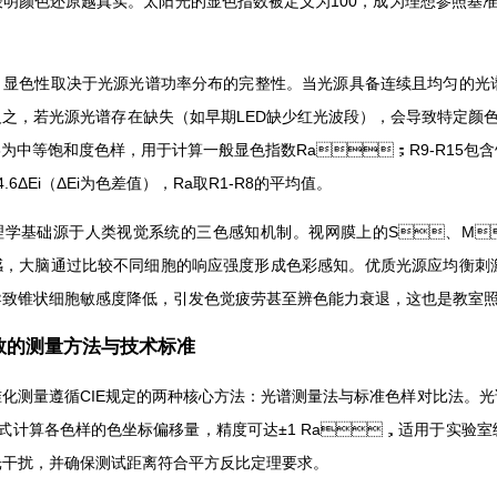
明颜色还原越真实。太阳光的显色指数被定义为100，成为理想参照基准；白
，显色性取决于光源光谱功率分布的完整性。当光源具备连续且均匀的光谱时
。反之，若光源光谱存在缺失（如早期LED缺少红光波段），会导致特定颜
-R8为中等饱和度色样，用于计算一般显色指数Ra；R9-R15包含饱
4.6ΔEi（ΔEi为色差值），Ra取R1-R8的平均值。
学基础源于人类视觉系统的三色感知机制。视网膜上的S、M
，大脑通过比较不同细胞的响应强度形成色彩感知。优质光源应均衡刺激三类
锥状细胞敏感度降低，引发色觉疲劳甚至辨色能力衰退，这也是教室照明要
显色指数的测量方法与技术标准
化测量遵循CIE规定的两种核心方法：光谱测量法与标准色样对比法。
式计算各色样的色坐标偏移量，精度可达±1 Ra，适用于实验室
干扰，并确保测试距离符合平方反比定理要求。