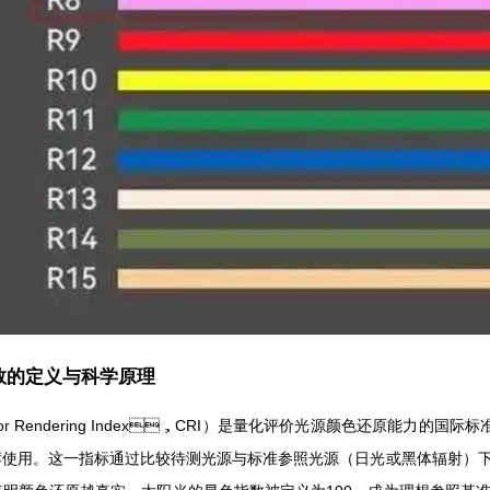
色指数的定义与科学原理
r Rendering Index，CRI）是量化评价光源颜色还原能力的国际标准指
使用。这一指标通过比较待测光源与标准参照光源（日光或黑体辐射）下物