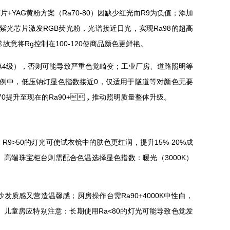
芯片+YAG黄粉方案（Ra70-80）因缺少红光而R9为负值；添加
紫光芯片激发RGB荧光粉，光谱接近日光，实现Ra98的超高
照明常故意将Rg控制在100-120使商品颜色更鲜艳。
，否则可能导致严重色觉畸变；工业厂房、道路照明等
例中，低压钠灯显色指数接近0，仅适用于隧道等对颜色无要
的Ra70提升至现在的Ra90+，推动照明质量整体升级。
R9>50的灯光可使试衣镜中的肤色更红润，提升15%-20%成
。高端珠宝柜台则需配合色温选择显色指数：暖光（3000K）
感又营造温馨感；厨房操作台需Ra90+4000K中性白，
。儿童房应特别注意：长期使用Ra<80的灯光可能导致色觉发