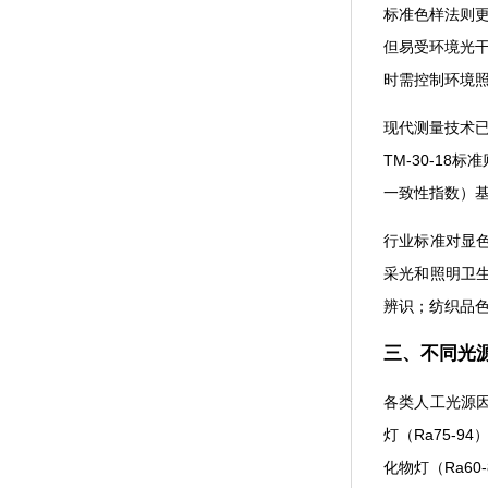
标准色样法则更侧
但易受环境光干扰
时需控制环境照度在
现代测量技术已发
TM-30-1
一致性指数）基于
行业标准对显色指
采光和照明卫生
辨识；纺织
三、不同
各类人工光源因
灯（Ra75-9
化物灯（Ra60