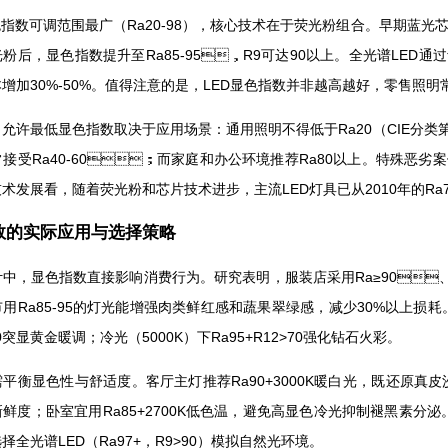
指数可调范围最广（Ra20-98），核心技术在于荧光粉组合。早期蓝光
，显色指数提升至Ra85-95，R9可达90以上。全光谱LED通过
增加30%-50%。值得注意的是，LED显色指数并非越高越好，零售
，允许最低显色指数取决于应用场景：通用照明不得低于Ra20（CIE分类第4级）
受Ra40-60；而家庭和办公环境推荐Ra80以上。特殊恶劣案
。从技术发展看，随着荧光粉和芯片技术进步，主流LED灯具已从2010年
色指数的实际应用与选择策略
，显色指数直接影响消费行为。研究表明，服装店采用Ra≥90、
超市用Ra85-95的灯光能增强肉类鲜红感和蔬果翠绿感，减少30%以上损耗
0突显黄金暖调；冷光（5000K）下Ra95+R12>70强化钻石火彩。
衡显色性与舒适度。客厅主灯推荐Ra90+3000K暖白光，既还原真皮沙发质
；卧室宜用Ra85+2700K低色温，避免高显色冷光抑制褪黑素分泌
全光谱LED（Ra97+，R9>90）模拟自然光环境。