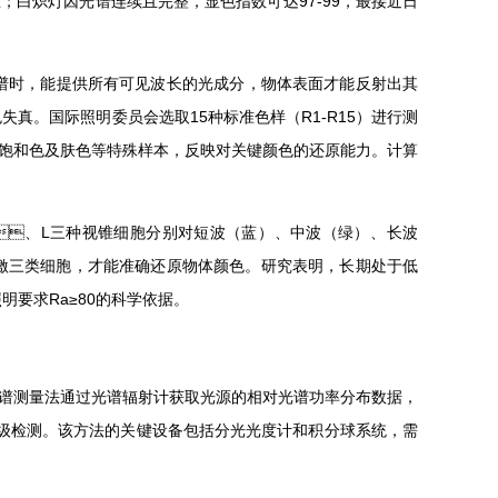
炽灯因光谱连续且完整，显色指数可达97-99，最接近日
，能提供所有可见波长的光成分，物体表面才能反射出其
色失真。国际照明委员会选取15种标准色样（R1-R15）进行测
和色及肤色等特殊样本，反映对关键颜色的还原能力。计算
、L三种视锥细胞分别对短波（蓝）、中波（绿）、长波
细胞，才能准确还原物体颜色。研究表明，长期处于低
求Ra≥80的科学依据。
光谱测量法通过光谱辐射计获取光源的相对光谱功率分布数据，
级检测。该方法的关键设备包括分光光度计和积分球系统，需