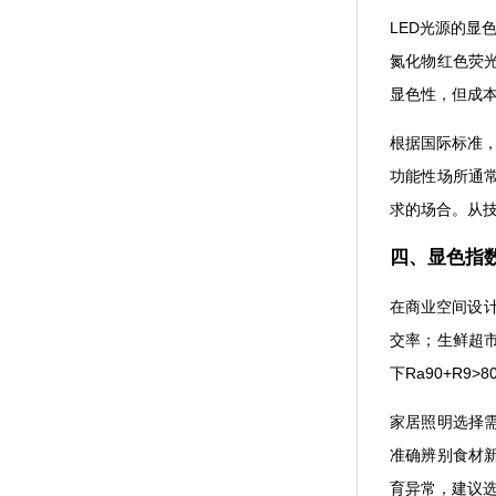
LED光源的显色
氮化物红色荧光粉后
显色性，但成本
根据国际标准
功能性场所通常接
求的场合
四、显
在商业空间设计中
交率；生鲜
下Ra90+R9>8
家居照明选择需平
准确辨别食材新鲜度
育异常，建议选择