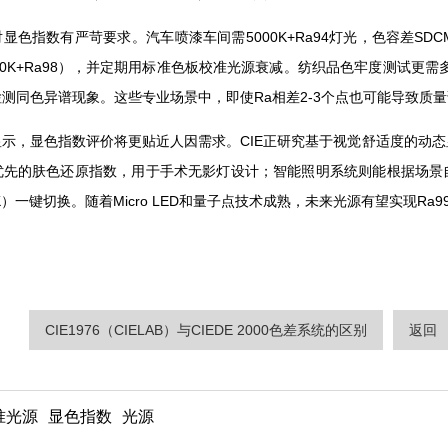
色指数有严苛要求。汽车喷漆车间需5000K+Ra94灯光，色容差SD
K+Ra98），并定期用标准色板校准光源衰减。纺织品色牢度测试更需多光源比
检测同色异谱现象。这些专业场景中，即使Ra相差2-3个点也可能导致质量误
，显色指数评价将更贴近人因需求。CIE正研究基于视觉舒适度的动态显
5优先的肤色还原指数，用于手术无影灯设计；智能照明系统则能根据场景
0K）一键切换。随着Micro LED和量子点技术成熟，未来光源有望实现Ra
CIE1976（CIELAB）与CIEDE 2000色差系统的区别
返回
准光源
显色指数
光源