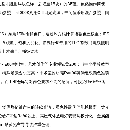
量14块色样（后增至15块）的ΔE值。虽然操作简便，
，≥5000K则用CIE日光光源，中间值采用混合参照；同
）采用15种饱和色样，通过均方根计算增强色差权重；IES
图直观显示饱和度变化。影视行业专用的TLCI指数（电视照明
上才满足广播级要求。
CRI≥80，艺术创作等专业领域需≥90；《中小学校教室
。特殊场景要求更高：手术室照明需Ra≥90确保组织颜色准确
工业仓库等对颜色要求不高的场所，可接受Ra低至60。
凭借热辐射产生的连续光谱，显色性最优但能耗极高；荧光
荧光灯可达Ra90以上。高压气体放电灯表现两极分化：金属卤
9nm钠黄光主导导致严重色偏。