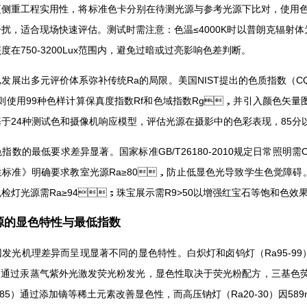
重工程实用性，将标准色卡分别在待测光源与参考光源下比对，使用色差计测
，适合现场快速评估。测试时需注意：色温≤4000K时以普朗克辐射体为参照
750-3200Lux范围内，避免过暗或过亮影响色差判断。
展出多元评价体系弥补传统Ra的局限。美国NIST提出的色质指数（CQS
8标准则使用99种色样计算保真度指数Rf和色域指数Rg，并引入颜色矢量
24种测试色和摄像机响应模型，评估光源在摄影中的色彩表现，85分以
数的最低要求差异显著。国家标准GB/T26180-2010规定日常照明需
标准》明确要求教室光源Ra≥80，防止低显色光导致学生色觉障碍
品色检灯光源需Ra≥94；珠宝展示需R9>50以增强红宝石等饱和色效果。而
光源的显色特性与最低指数
发光机理差异而呈现显著不同的显色特性。白炽灯和卤钨灯（Ra95-99）
4）通过汞蒸气紫外光激发荧光粉发光，显色性取决于荧光粉配方，三基色
-85）通过添加镝等稀土元素改善显色性，而高压钠灯（Ra20-30）因58